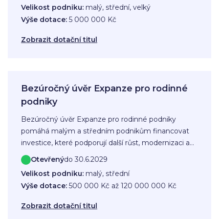
modernizace a výstavbu sportovišť, která pomohou
Velikost podniku:
malý, střední, velký
rozšířit nabídku kvalitního sportovního zázemí v
Výše dotace:
5 000 000 Kč
regionu.
Zobrazit dotační titul
Bezúročný úvěr Expanze pro rodinné
podniky
Bezúročný úvěr Expanze pro rodinné podniky
pomáhá malým a středním podnikům financovat
investice, které podporují další růst, modernizaci a
konkurenceschopnost rodinného podnikání.
Otevřený
do 30.6.2029
Velikost podniku:
malý, střední
Výše dotace:
500 000 Kč až 120 000 000 Kč
Zobrazit dotační titul