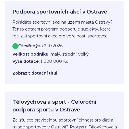
Podpora sportovních akcí v Ostravě
Pořádáte sportovní akci na území města Ostravy?
Tento dotační program podporuje subjekty, které
realizují sportovní akce pro veřejnost, sportovce
nebo sportovní komunitu v Ostravě a jejích
Otevřený
do 2.10.2026
městských obvodech. Dotace může pomoci pokrýt
Velikost podniku:
malý, střední, velký
část nákladů na organizaci akce, například sportovní
Výše dotace:
1 000 000 Kč
materiál, technické zajištění, služby rozhodčích nebo
osobní náklady.
Zobrazit dotační titul
Tělovýchova a sport - Celoroční
podpora sportu v Ostravě
Zajišťujete pravidelnou sportovní činnost pro děti a
mladé sportovce v Ostravě? Program Tělovýchova a