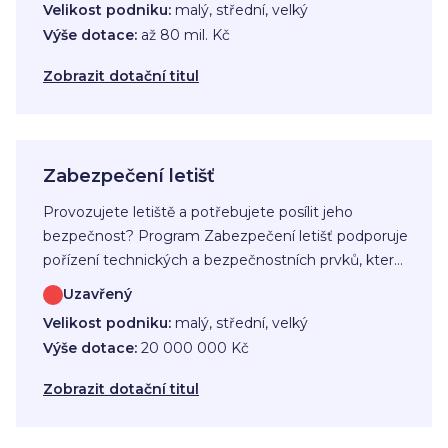
Velikost podniku:
malý, střední, velký
pro projekty v méně rozvinutých regionech,
Výše dotace:
až 80 mil. Kč
například v Karlovarském, Ústeckém, Olomouckém,
Moravskoslezském nebo Zlínském kraji.
Zobrazit dotační titul
Zabezpečení letišť
Provozujete letiště a potřebujete posílit jeho
bezpečnost? Program Zabezpečení letišť podporuje
pořízení technických a bezpečnostních prvků, které
slouží k ochraně civilního letectví před protiprávními
Uzavřený
činy. Dotace je určena pro provozovatele letišť na
Velikost podniku:
malý, střední, velký
území České republiky.
Výše dotace:
20 000 000 Kč
Zobrazit dotační titul