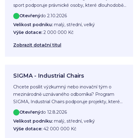
sport podporuje právnické osoby, které dlouhodobě
pracují s dětmi a mladistvými ve věku od 5 do 21 let.
Otevřený
do 2.10.2026
Dotaci lze využít na běžné náklady spojené s
Velikost podniku:
malý, střední, velký
celoroční sportovní činností, například sportovní
Výše dotace:
2 000 000 Kč
materiál, energie, nájem sportovišť, dopravu nebo
osobní náklady.
Zobrazit dotační titul
SIGMA - Industrial Chairs
Chcete posílit výzkumný nebo inovační tým o
mezinárodně uznávaného odborníka? Program
SIGMA, Industrial Chairs podporuje projekty, které
propojují výzkum s průmyslem a vedou k výsledkům
Otevřený
do 12.8.2026
využitelným v praxi. Dotace může pomoci například
Velikost podniku:
malý, střední, velký
s vytvořením týmu mladých výzkumníků,
Výše dotace:
42 000 000 Kč
odbornými službami nebo přípravou výstupů, jako je