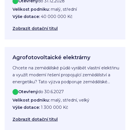
Otevřený
do 31.12.2028
Ústeckém kraji získat bankovní financování
Velikost podniku:
malý, střední
prostřednictvím bezplatné záruky.
Výše dotace:
40 000 000 Kč
Zobrazit dotační titul
Agrofotovoltaické elektrárny
Chcete na zemědělské půdě vyrábět vlastní elektřinu
a využít moderní řešení propojující zemědělství a
energetiku? Tato výzva podporuje zemědělské
podnikatele, kteří chtějí instalovat nové
Otevřený
do 30.6.2027
agrofotovoltaické elektrárny a případně také
Velikost podniku:
malý, střední, velký
akumulaci vyrobené elektřiny.
Výše dotace:
1 300 000 Kč
Zobrazit dotační titul