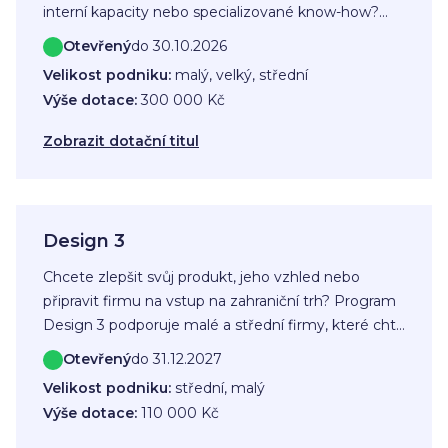
interní kapacity nebo specializované know-how?
Program Podnikatelské vouchery 2026 podporuje
Otevřený
do 30.10.2026
firmy a OSVČ z Kraje Vysočina, které chtějí využít
Velikost podniku:
malý, velký, střední
odborné služby externích partnerů a posunout svůj
Výše dotace:
300 000 Kč
byznys dál.
Zobrazit dotační titul
Design 3
Chcete zlepšit svůj produkt, jeho vzhled nebo
připravit firmu na vstup na zahraniční trh? Program
Design 3 podporuje malé a střední firmy, které chtějí
růst s pomocí zkušených odborníků na design a
Otevřený
do 31.12.2027
marketing.
Velikost podniku:
střední, malý
Výše dotace:
110 000 Kč