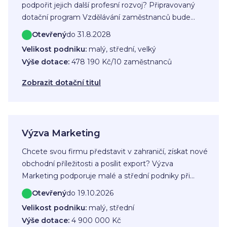
podpořit jejich další profesní rozvoj? Připravovaný
dotační program Vzdělávání zaměstnanců bude
zaměřen na podporu zaměstnavatelů, kteří chtějí
Otevřený
do 31.8.2028
rozvíjet dovednosti svých týmů prostřednictvím
Velikost podniku:
malý, střední, velký
různých vzdělávacích aktivit. Cílem programu je
Výše dotace:
478 190 Kč/10 zaměstnanců
podpořit zaměstnavatele při vzdělávání
zaměstnanců a pomoci jim zvyšovat odborné i
Zobrazit dotační titul
praktické kompetence potřebné pro výkon profese.
Výzva Marketing
Chcete svou firmu představit v zahraničí, získat nové
obchodní příležitosti a posílit export? Výzva
Marketing podporuje malé a střední podniky při
účasti na zahraničních veletrzích a výstavách, včetně
Otevřený
do 19.10.2026
souvisejících nákladů na dopravu a propagační
Velikost podniku:
malý, střední
materiály.
Výše dotace:
4 900 000 Kč