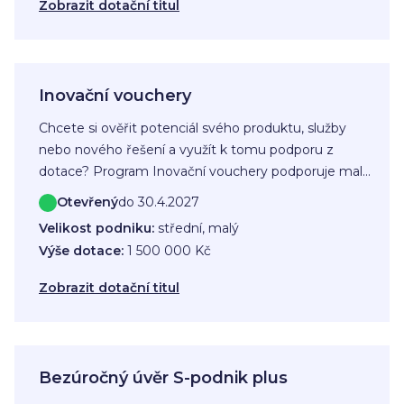
Zobrazit dotační titul
Inovační vouchery
Chcete si ověřit potenciál svého produktu, služby
nebo nového řešení a využít k tomu podporu z
dotace? Program Inovační vouchery podporuje malé
a střední podniky, které chtějí nakoupit odborné
Otevřený
do 30.4.2027
poradenské služby od externích dodavatelů a
Velikost podniku:
střední, malý
posunout své podnikání dál.
Výše dotace:
1 500 000 Kč
Zobrazit dotační titul
Bezúročný úvěr S-podnik plus