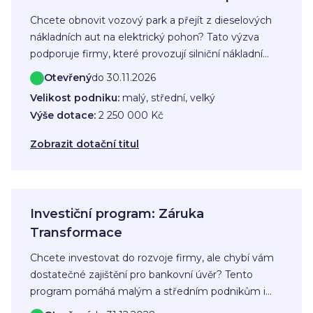
Chcete obnovit vozový park a přejít z dieselových
nákladních aut na elektrický pohon? Tato výzva
podporuje firmy, které provozují silniční nákladní
dopravu a chtějí investovat do bezemisních
Otevřený
do 30.11.2026
nákladních vozidel i související dobíjecí infrastruktury.
Velikost podniku:
malý, střední, velký
Výše dotace:
2 250 000 Kč
Zobrazit dotační titul
Investiční program: Záruka
Transformace
Chcete investovat do rozvoje firmy, ale chybí vám
dostatečné zajištění pro bankovní úvěr? Tento
program pomáhá malým a středním podnikům i
živnostníkům v Karlovarském, Moravskoslezském a