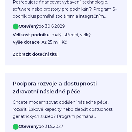
Potřebujete financovat vybavení, technologie,
software nebo prostory pro podnikání? Program S-
podnik plus pomáhá sociálním a integračním
sociálním podnikům získat bezúročný úvěr na
Otevřený
do 30.6.2029
investice i vybrané provozní výdaje.
Velikost podniku:
malý, střední, velký
Výše dotace:
Až 25 mil. Kč
Zobrazit dotační titul
Podpora rozvoje a dostupnosti
zdravotní následné péče
Chcete modernizovat oddělení následné péče,
rozšířit lůžkové kapacity nebo zlepšit dostupnost
geriatrických služeb? Program pomáhá
zdravotnickým zařízením financovat rekonstrukce,
Otevřený
do 31.5.2027
vybavení i rozvoj péče o pacienty. Dotace je určena