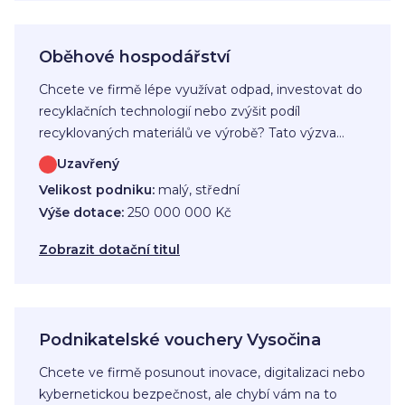
Oběhové hospodářství
Chcete ve firmě lépe využívat odpad, investovat do
recyklačních technologií nebo zvýšit podíl
recyklovaných materiálů ve výrobě? Tato výzva
podporuje malé a střední podniky, které chtějí
Uzavřený
omezit plýtvání, efektivněji nakládat se surovinami a
Velikost podniku:
malý, střední
posunout své podnikání směrem k udržitelnějšímu
Výše dotace:
250 000 000 Kč
provozu.
Zobrazit dotační titul
Podnikatelské vouchery Vysočina
Chcete ve firmě posunout inovace, digitalizaci nebo
kybernetickou bezpečnost, ale chybí vám na to