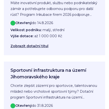
Máte inovativní produkt, službu nebo podnikatelský
záměr a potřebujete odbornou podporu pro další
růst? Program Inkubace firem 2026 podporuje
mladé inovativní firmy z města Plzně, které jsou ve
Otevřený
do 14.8.2026
fázi vzniku nebo rozvoje a chtějí dopracovat svůj
Velikost podniku:
malý, střední
produkt, ověřit obchodní model, nastavit interní
Výše dotace:
až 1 000 000 Kč
procesy nebo se připravit na vstup na trh. Dotace je
určena na realizaci inkubačního plánu, který firma
Zobrazit dotační titul
připraví ve spolupráci se Senior konzultantem BIC
Plzeň.
Sportovní infrastruktura na území
Jihomoravského kraje
Chcete zlepšit zázemí pro sportovce, talentovanou
mládež nebo vrcholové sportovní týmy? Dotační
program Sportovní infrastruktura na území
Jihomoravského kraje podporuje rekonstrukce,
Otevřený
do 31.8.2026