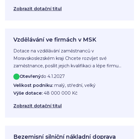
Zobrazit dotační titul
Vzdělávání ve firmách v MSK
Dotace na vzdělávání zaměstnanců v
Moravskoslezském kraji Chcete rozvíjet své
zaměstnance, posílit jejich kvalifikaci a lépe firmu
připravit na změny na trhu? Tento program
Otevřený
do 4.1.2027
podporuje firmy, které chtějí investovat do
Velikost podniku:
malý, střední, velký
vzdělávání svých lidí, rozvoje digitálních dovedností,
Výše dotace:
48 000 000 Kč
jazykového vzdělávání nebo rekvalifikací.
Zobrazit dotační titul
Bezemisní silniční nákladní doprava